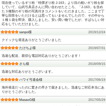
現在使っているギリ粉「特撰ぎり粉 J-163」より目の粗いギリ粉を探
していて、山武弓具店さんに問い合わせたところ、「J-163」を含め
た３種類のギリ粉の写真付きコメントをいただきました。ここまで丁
寧な回答をいただけるとは思ってもいませんでしたので、その中から
１種１袋を即決、購入しました。安い買い物でしたが、すばらしい対
応をしていただけました。
sanpo様
2019/12/24
クイックな発送ありがとうございました
たけちよ様
2019/07/31
迅速な配送、親切な電話対応ありがとうございます！
さら様
2018/09/15
迅速な対応ありがとうございます。
ハワイ弓道会様
2017/06/19
海外発送だったのに驚きの早さで届きました。迅速なご対応本当にあ
りがとうございました。
MasaoG様
2017/05/29