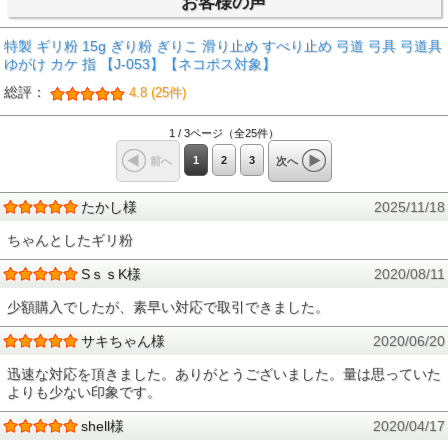
お客様の声
特製 ギリ粉 15g ぎり粉 ぎりこ 滑り止め すべり止め 弓道 弓具 弓道具
ゆがけ カケ 指 【J-053】【ネコポス対象】
総評：
4.8 (25件)
1 / 3ページ（全25件）
1
2
3
前へ
次へ
たかし様
2025/11/18
ちゃんとしたギリ粉
SｓｓK様
2020/08/11
少額購入でしたが、素早い対応で取引できました。
サキちゃん様
2020/06/20
迅速な対応を頂きました。ありがとうございました。量は思っていた
よりも少ない印象です。
shell様
2020/04/17