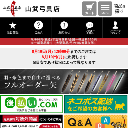
Menu
8,800円(税込)で送料無料/全国一律送料660円
※一部商品除く（大型商品/弓/矢筒/巻藁矢等）