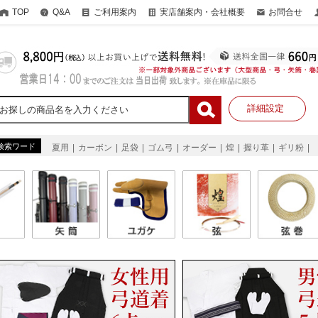
TOP
Q&A
ご利用案内
実店舗案内・会社概要
お問合せ
詳細設定
検索ワード
夏用
カーボン
足袋
ゴム弓
オーダー
煌
握り革
ギリ粉