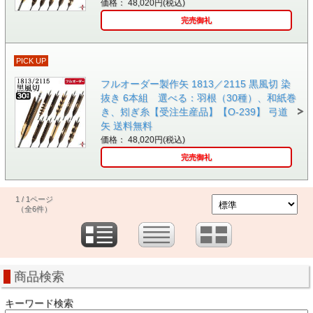
価格： 48,020円(税込)
完売御礼
PICK UP
フルオーダー製作矢 1813／2115 黒風切 染
抜き 6本組 選べる：羽根（30種）、和紙巻
き、矧ぎ糸【受注生産品】【O-239】 弓道
矢 送料無料
価格： 48,020円(税込)
完売御礼
1 / 1ページ
（全6件）
商品検索
キーワード検索