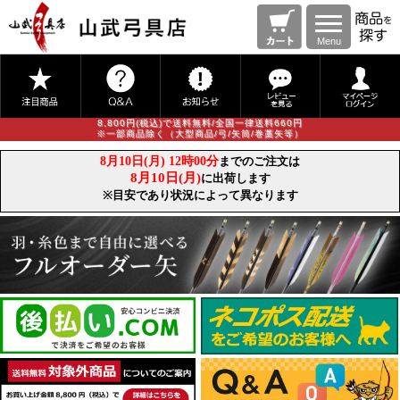
Menu
8,800円(税込)で送料無料/全国一律送料660円
※一部商品除く（大型商品/弓/矢筒/巻藁矢等）