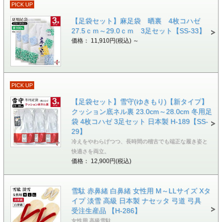
PICK UP
【足袋セット】麻足袋 晒裏 4枚コハゼ
27.5ｃｍ～29.0ｃｍ 3足セット【SS-33】
価格： 11,910円(税込)
～
PICK UP
【足袋セット】雪守(ゆきもり)【新タイプ】
クッション底ネル裏 23.0cm～28.0cm 冬用足
袋 4枚コハゼ 3足セット 日本製 H-189【SS-
29】
冷えをやわらげつつ、長時間の稽古でも端正な履き姿と
快適さを両立。
価格： 12,900円(税込)
雪駄 赤鼻緒 白鼻緒 女性用 M～LLサイズ Xタ
イプ 淡雪 高級 日本製 ナセッタ 弓道 弓具
受注生産品 【H-286】
女性用 高級雪駄