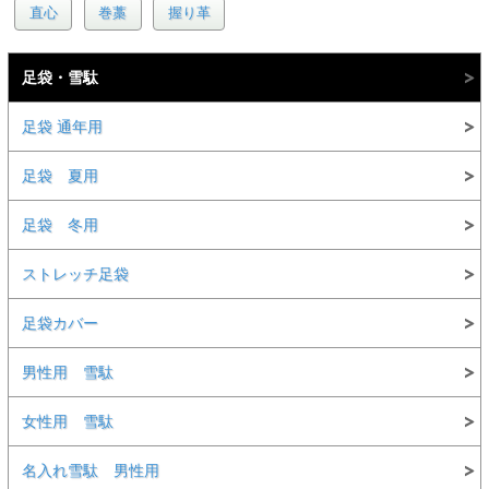
直心
巻藁
握り革
足袋・雪駄
足袋 通年用
足袋 夏用
足袋 冬用
ストレッチ足袋
足袋カバー
男性用 雪駄
女性用 雪駄
名入れ雪駄 男性用