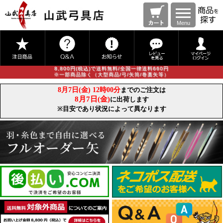
Menu
8,800円(税込)で送料無料/全国一律送料660円
※一部商品除く（大型商品/弓/矢筒/巻藁矢等）