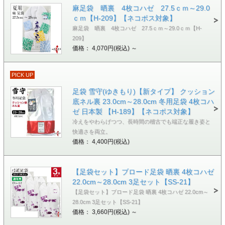
麻足袋 晒裏 4枚コハゼ 27.5ｃｍ～29.0
ｃｍ【H-209】【ネコポス対象】
麻足袋 晒裏 4枚コハゼ 27.5ｃｍ～29.0ｃｍ【H-
209】
価格： 4,070円(税込)
～
PICK UP
足袋 雪守(ゆきもり)【新タイプ】 クッション
底ネル裏 23.0cm～28.0cm 冬用足袋 4枚コハ
ゼ 日本製 【H-189】【ネコポス対象】
冷えをやわらげつつ、長時間の稽古でも端正な履き姿と
快適さを両立。
価格： 4,400円(税込)
【足袋セット】ブロード足袋 晒裏 4枚コハゼ
22.0cm～28.0cm 3足セット【SS-21】
【足袋セット】ブロード足袋 晒裏 4枚コハゼ 22.0cm～
28.0cm 3足セット【SS-21】
価格： 3,660円(税込)
～