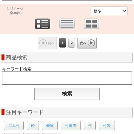
1 / 2ページ
（全38件）
1
2
前へ
次へ
商品検索
キーワード検索
注目キーワード
ゴム弓
袴
矢筒
弓道着
弦
弓袋