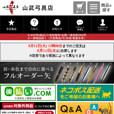
Menu
8,800円(税込)で送料無料/全国一律送料660円
※一部商品除く（大型商品/弓/矢筒/巻藁矢等）