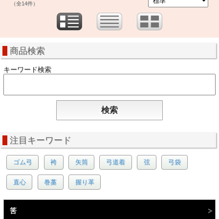
（全14件）
商品検索
キーワード検索
注目キーワード
ゴム弓
袴
矢筒
弓道着
弦
弓袋
直心
巻藁
握り革
筈