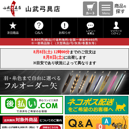
Menu
8,800円(税込)で送料無料/全国一律送料660円
※一部商品除く（大型商品/弓/矢筒/巻藁矢等）