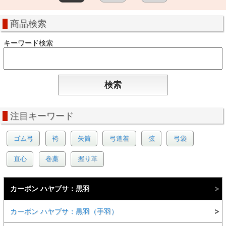
商品検索
キーワード検索
注目キーワード
ゴム弓
袴
矢筒
弓道着
弦
弓袋
直心
巻藁
握り革
カーボン ハヤブサ：黒羽
カーボン ハヤブサ：黒羽（手羽）