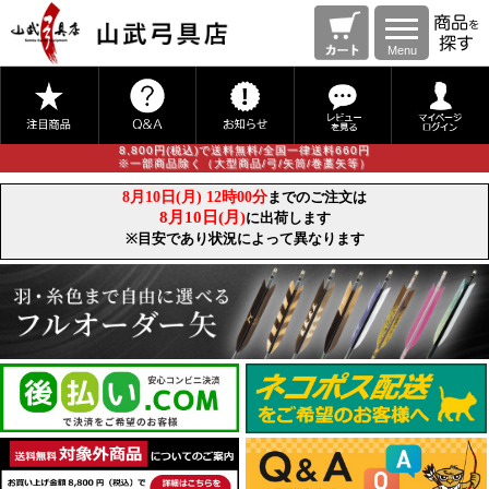
Menu
8,800円(税込)で送料無料/全国一律送料660円
※一部商品除く（大型商品/弓/矢筒/巻藁矢等）