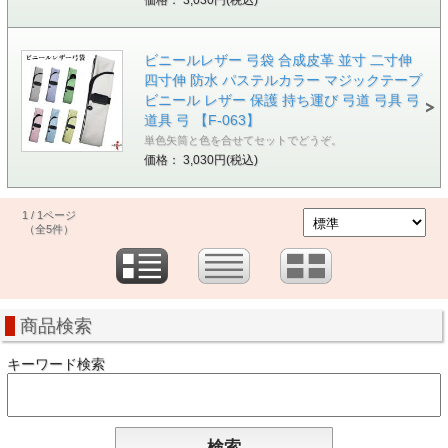
ビニールレザー 弓袋 合成皮革 並寸 二寸伸
四寸伸 防水 パステルカラー マジックテープ
ビニール レザー 保護 持ち運び 弓道 弓具 弓
道具 弓 【F-063】
単色矢筒と色を合せてセットでどうぞ。
価格： 3,030円(税込)
1 / 1ページ
（全5件）
商品検索
キーワード検索