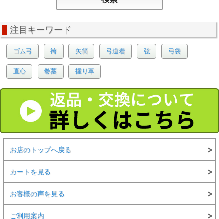
注目キーワード
ゴム弓
袴
矢筒
弓道着
弦
弓袋
直心
巻藁
握り革
お店のトップへ戻る
カートを見る
お客様の声を見る
ご利用案内