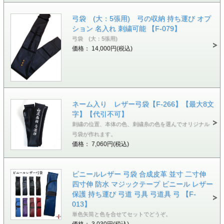
弓袋 (大：5張用) 弓の収納 持ち運び オプ
ション 名入れ 刺繍可能 【F-079】
弓袋 (大：5張用)
価格： 14,000円(税込)
ネーム入り レザー弓袋【F-266】【最大8文
字】【代引不可】
刺繍の位置、本体の色、刺繍糸の色を選んでオリジナル
弓袋が作れます。
価格： 7,060円(税込)
ビニールレザー 弓袋 合成皮革 並寸 二寸伸
四寸伸 防水 マジックテープ ビニール レザー
保護 持ち運び 弓道 弓具 弓道具 弓 【F-
013】
単色矢筒と色を合せてセットでどうぞ。
価格： 3,030円(税込)