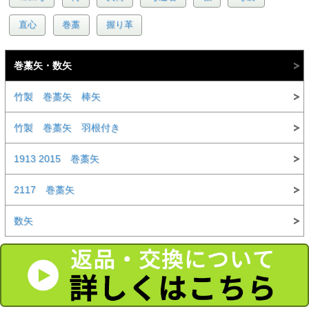
直心
巻藁
握り革
巻藁矢・数矢
竹製 巻藁矢 棒矢
竹製 巻藁矢 羽根付き
1913 2015 巻藁矢
2117 巻藁矢
数矢