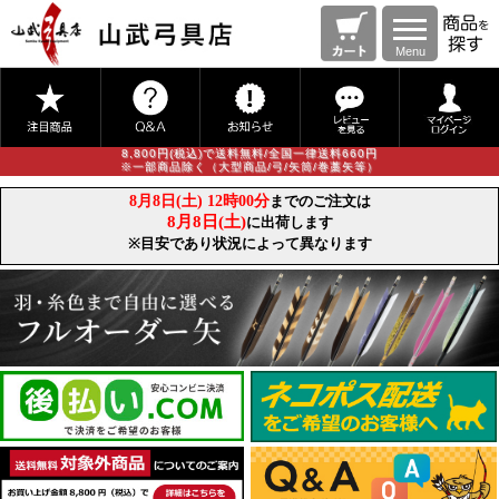
Menu
8,800円(税込)で送料無料/全国一律送料660円
※一部商品除く（大型商品/弓/矢筒/巻藁矢等）