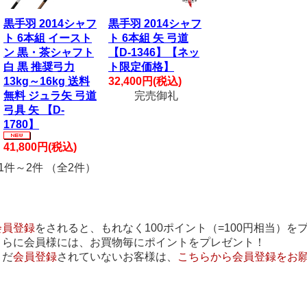
黒手羽 2014シャフ
黒手羽 2014シャフ
ト 6本組 イースト
ト 6本組 矢 弓道
ン 黒・茶シャフト
【D-1346】【ネッ
白 黒 推奨弓力
ト限定価格】
13kg～16kg 送料
32,400円(税込)
無料 ジュラ矢 弓道
完売御礼
弓具 矢 【D-
1780】
41,800円(税込)
1件～2件 （全2件）
会員登録
をされると、もれなく100ポイント（=100円相当）を
さらに会員様には、お買物毎にポイントをプレゼント！
まだ
会員登録
されていないお客様は、
こちらから会員登録をお