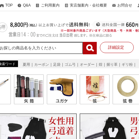
TOP
Q&A
ご利用案内
実店舗案内・会社概要
お問合せ
詳細設定
検索ワード
夏用
カーボン
足袋
ゴム弓
オーダー
煌
握り革
ギリ粉