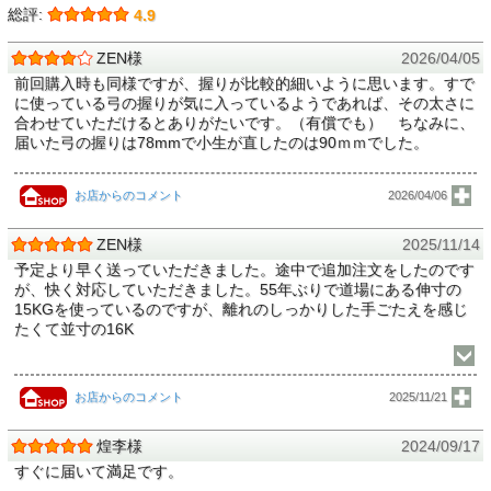
総評:
4.9
ZEN様
2026/04/05
前回購入時も同様ですが、握りが比較的細いように思います。すで
に使っている弓の握りが気に入っているようであれば、その太さに
合わせていただけるとありがたいです。（有償でも） ちなみに、
届いた弓の握りは78mmで小生が直したのは90ｍｍでした。
お店からのコメント
2026/04/06
ZEN様
2025/11/14
予定より早く送っていただきました。途中で追加注文をしたのです
が、快く対応していただきました。55年ぶりで道場にある伸寸の
15KGを使っているのですが、離れのしっかりした手ごたえを感じ
たくて並寸の16K
お店からのコメント
2025/11/21
煌李様
2024/09/17
すぐに届いて満足です。