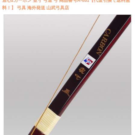
直心2カーボン 並寸 弓道 弓 商品番号A-051【代金引換で送料無
料！】 弓具 海外発送 山武弓具店