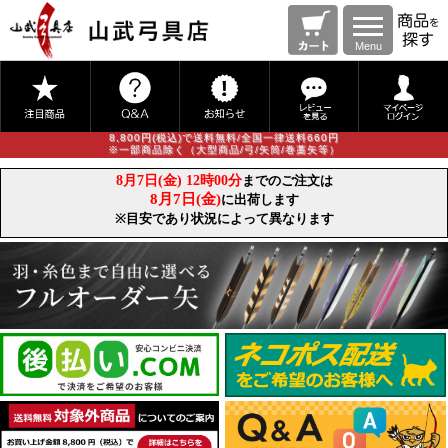
Menu
8,800円(税込)で送料無料/全国一律送料660円
※一部商品除く（大型商品/弓/矢筒/巻藁矢等）