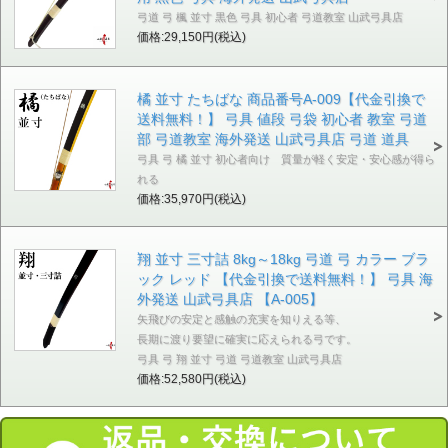
弓道 弓 楓 並寸 黒色 弓具 初心者 弓道教室 山武弓具店
価格:29,150円(税込)
橘 並寸 たちばな 商品番号A-009【代金引換で
送料無料！】 弓具 値段 弓袋 初心者 教室 弓道
部 弓道教室 海外発送 山武弓具店 弓道 道具
弓具 弓 橘 並寸 初心者向け 質量が軽く安定・安心感が得ら
れる
価格:35,970円(税込)
翔 並寸 三寸詰 8kg～18kg 弓道 弓 カラー ブラ
ック レッド 【代金引換で送料無料！】 弓具 海
外発送 山武弓具店 【A-005】
矢飛びの安定と感触の充実を知りえる等、
長期に渡り要望に確実に応えられる弓です。
弓具 弓 翔 並寸 弓道 弓道教室 山武弓具店
価格:52,580円(税込)