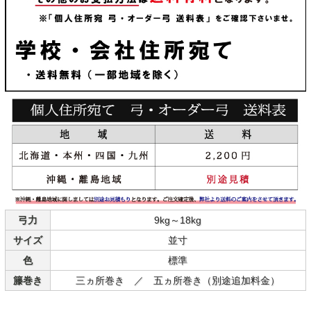
弓力
9kg～18kg
サイズ
並寸
色
標準
籐巻き
三ヵ所巻き ／ 五ヵ所巻き（別途追加料金）