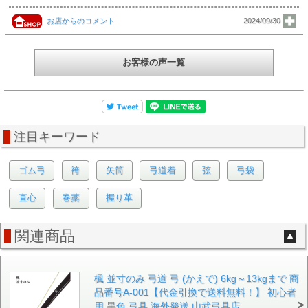
お店からのコメント
2024/09/30
お客様の声一覧
注目キーワード
ゴム弓
袴
矢筒
弓道着
弦
弓袋
直心
巻藁
握り革
関連商品
楓 並寸のみ 弓道 弓 (かえで) 6kg～13kgまで 商
品番号A-001【代金引換で送料無料！】 初心者
用 黒色 弓具 海外発送 山武弓具店