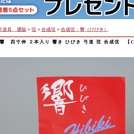
弓道具 通販
>
弦
>
合成弦
>
合成弦：響（ひびき）
響 四寸伸 ２本入り 響き ひびき 弓道 弦 合成弦 【