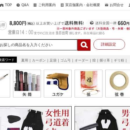
TOP
Q&A
ご利用案内
実店舗案内・会社概要
お問合せ
詳細設定
検索ワード
夏用
カーボン
足袋
ゴム弓
オーダー
煌
握り革
ギリ粉