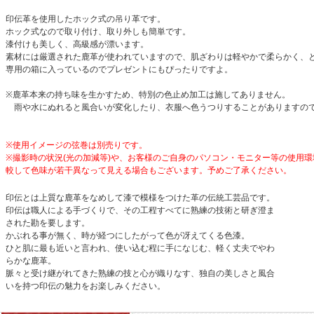
印伝革を使用したホック式の吊り革です。
ホック式なので取り付け、取り外しも簡単です。
漆付けも美しく、高級感が漂います。
素材には厳選された鹿革が使われていますので、肌ざわりは軽やかで柔らかく、
専用の箱に入っているのでプレゼントにもぴったりですよ。
※鹿革本来の持ち味を生かすため、特別の色止め加工は施してありません。
雨や水にぬれると風合いが変化したり、衣服へ色うつりすることがありますの
※使用イメージの弦巻は別売りです。
※撮影時の状況(光の加減等)や、お客様のご自身のパソコン・モニター等の使用環
較して色味が若干異なって見える場合もございます。予めご了承ください。
印伝とは上質な鹿革をなめして漆で模様をつけた革の伝統工芸品です。
印伝は職人による手づくりで、その工程すべてに熟練の技術と研ぎ澄ま
された勘を要します。
かぶれる事が無く、時が経つにしたがって色が冴えてくる色漆。
ひと肌に最も近いと言われ、使い込む程に手になじむ、軽く丈夫でやわ
らかな鹿革。
脈々と受け継がれてきた熟練の技と心が織りなす、独自の美しさと風合
いを持つ印伝の魅力をお楽しみください。