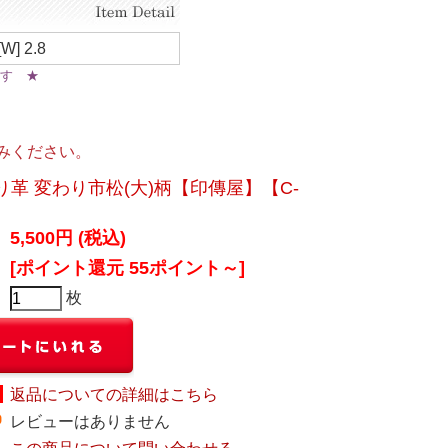
[W] 2.8
います ★
みください。
り革 変わり市松(大)柄【印傳屋】【C-
5,500円 (税込)
[ポイント還元 55ポイント～]
枚
返品についての詳細はこちら
レビューはありません