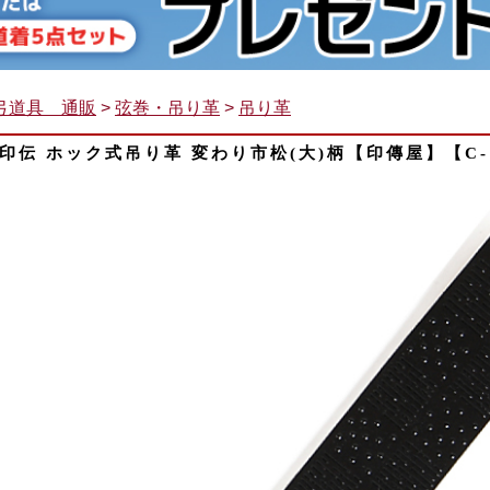
弓道具 通販
>
弦巻・吊り革
>
吊り革
印伝 ホック式吊り革 変わり市松(大)柄【印傳屋】【C-