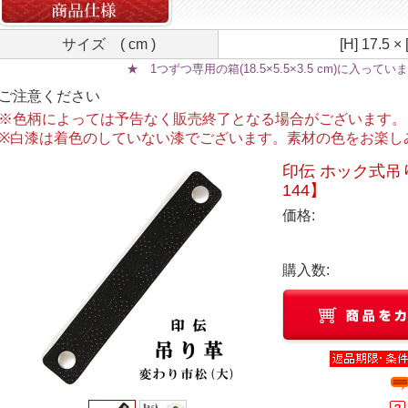
サイズ ( cm )
[H] 17.5 × 
★ 1つずつ専用の箱(18.5×5.5×3.5 cm)に入って
ご注意ください
※色柄によっては予告なく販売終了となる場合がございます。
※白漆は着色のしていない漆でございます。素材の色をお楽し
印伝 ホック式吊
144】
価格:
購入数: