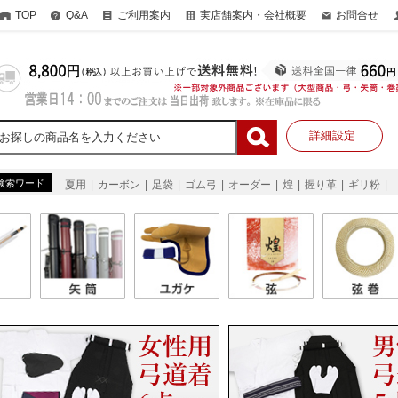
TOP
Q&A
ご利用案内
実店舗案内・会社概要
お問合せ
詳細設定
検索ワード
夏用
カーボン
足袋
ゴム弓
オーダー
煌
握り革
ギリ粉