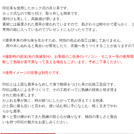
印伝革を使用したホック式の吊り革です。
ホック式なので取り付け、取り外しも簡単です。
漆付けも美しく、高級感が漂います。
素材には厳選された鹿革が使われていますので、肌ざわりは軽やかで柔らかく、
専用の箱に入っているのでプレゼントにもぴったりですよ。
※鹿革本来の持ち味を生かすため、特別の色止め加工は施してありません。
雨や水にぬれると風合いが変化したり、衣服へ色うつりすることがありますの
※撮影時の状況(光の加減等)や、お客様のご自身のパソコン・モニター等の使用環
較して色味が若干異なって見える場合もございます。予めご了承ください。
※使用イメージの弦巻は別売りです。
印伝とは上質な鹿革をなめして漆で模様をつけた革の伝統工芸品です。
印伝は職人による手づくりで、その工程すべてに熟練の技術と研ぎ澄ま
された勘を要します。
かぶれる事が無く、時が経つにしたがって色が冴えてくる色漆。
ひと肌に最も近いと言われ、使い込む程に手になじむ、軽く丈夫でやわ
らかな鹿革。
脈々と受け継がれてきた熟練の技と心が織りなす、独自の美しさと風合
いを持つ印伝の魅力をお楽しみください。