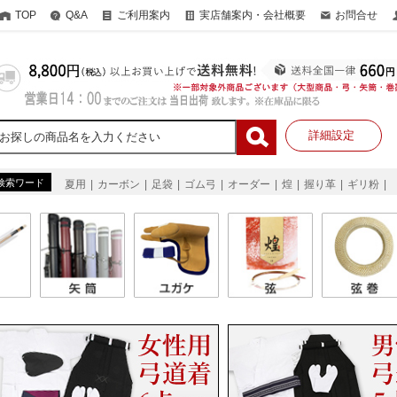
TOP
Q&A
ご利用案内
実店舗案内・会社概要
お問合せ
詳細設定
検索ワード
夏用
カーボン
足袋
ゴム弓
オーダー
煌
握り革
ギリ粉