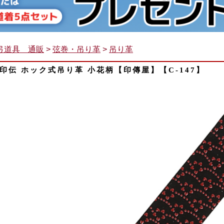
弓道具 通販
>
弦巻・吊り革
>
吊り革
印伝 ホック式吊り革 小花柄【印傳屋】【C-147】