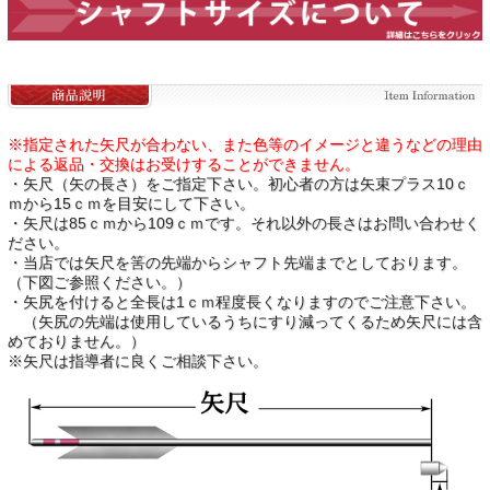
※指定された矢尺が合わない、また色等のイメージと違うなどの理由
による返品・交換はお受けすることができません。
・矢尺（矢の長さ）をご指定下さい。初心者の方は矢束プラス10ｃ
ｍから15ｃｍを目安にして下さい。
・矢尺は85ｃｍから109ｃｍです。それ以外の長さはお問い合わせく
ださい。
・当店では矢尺を筈の先端からシャフト先端までとしております。
（下図ご参照ください。）
・矢尻を付けると全長は1ｃｍ程度長くなりますのでご注意下さい。
（矢尻の先端は使用しているうちにすり減ってくるため矢尺には含
めておりません。）
※矢尺は指導者に良くご相談下さい。