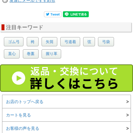
友達にメールですすめる
注目キーワード
ゴム弓
袴
矢筒
弓道着
弦
弓袋
直心
巻藁
握り革
お店のトップへ戻る
カートを見る
お客様の声を見る