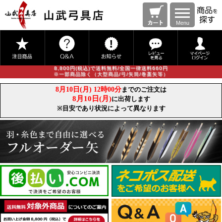
Menu
8,800円(税込)で送料無料/全国一律送料660円
※一部商品除く（大型商品/弓/矢筒/巻藁矢等）