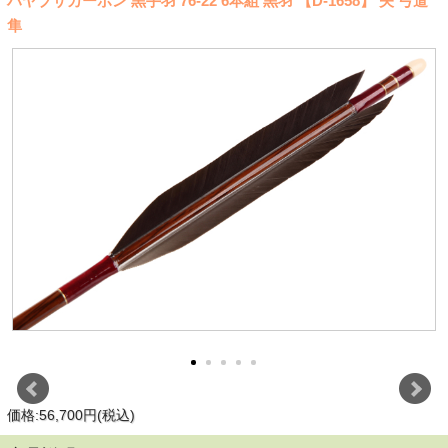
ハヤブサカーボン 黒手羽 76-22 6本組 黒羽 【D-1658】 矢 弓道
隼
価格:56,700円(税込)