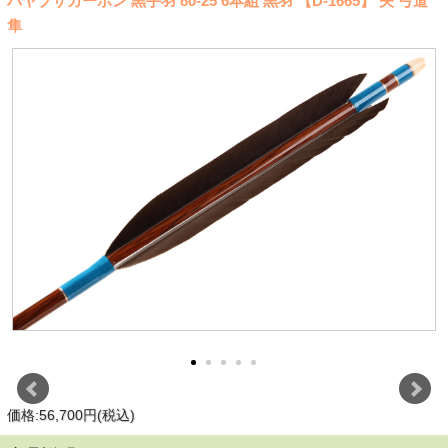
ハヤブサカーボン 黒手羽 80-25 6本組 黒羽 【D-1665】 矢 弓道
隼
価格:56,700円(税込)