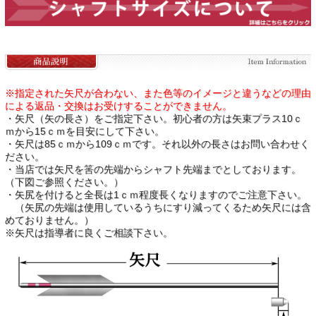
※指定された矢尺が合わない、また色等のイメージと違うなどの理由
による返品・交換はお受けすることができません。
・矢尺（矢の長さ）をご指定下さい。初心者の方は矢束プラス10ｃ
ｍから15ｃｍを目安にして下さい。
・矢尺は85ｃｍから109ｃｍです。それ以外の長さはお問い合わせく
ださい。
・当店では矢尺を筈の先端からシャフト先端までとしております。
（下図ご参照ください。）
・矢尻を付けると全長は1ｃｍ程度長くなりますのでご注意下さい。
（矢尻の先端は使用しているうちにすり減ってくるため矢尺には含
めておりません。）
※矢尺は指導者に良くご相談下さい。