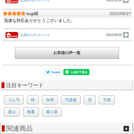
お店からのコメント
2022/11/04
sugi様
2022/08/27
迅速な対応ありがとうございました。
お店からのコメント
2022/08/29
お客様の声一覧
注目キーワード
ゴム弓
袴
矢筒
弓道着
弦
弓袋
直心
巻藁
握り革
関連商品