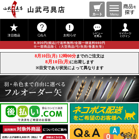
Menu
8,800円(税込)で送料無料/全国一律送料660円
※一部商品除く（大型商品/弓/矢筒/巻藁矢等）