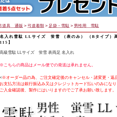
弓道具 通販
>
弓道着類
>
足袋・雪駄
>
男性用 雪駄
名入れ雪駄 LLサイズ 蛍雪 （表のみ） （Bタイプ）
115】
高級雪駄 LLサイズ 蛍雪 表両足 名入れ
※こちらの商品はメール便での発送は承れません。
<
※オーダー品の為、ご注文確定後のキャンセル・諸変更・返
お支払方法は銀行振込み又はクレジットカード払いのみになり
ご入金確認後、製作にはいりますのでご了承お願い致します。