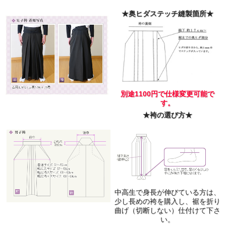
★奥ヒダステッチ縫製箇所★
別途1100円で仕様変更可能で
す。
★袴の選び方★
中高生で身長が伸びている方は、
少し長めの袴を購入し、裾を折り
曲げ（切断しない）仕付けて下さ
い。