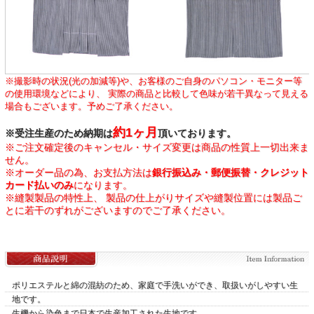
※撮影時の状況(光の加減等)や、お客様のご自身のパソコン・モニター等
の使用環境などにより、 実際の商品と比較して色味が若干異なって見える
場合もございます。予めご了承ください。
約1ヶ月
※受注生産のため納期は
頂いております。
※ご注文確定後のキャンセル・サイズ変更は商品の性質上一切出来ま
せん。
※オーダー品の為、お支払方法は
銀行振込み・郵便振替・クレジット
カード払いのみ
になります。
※縫製製品の特性上、 製品の仕上がりサイズや縫製位置には製品ご
とに若干のずれがございますのでご了承ください。
ポリエステルと綿の混紡のため、家庭で手洗いができ、取扱いがしやすい生
地です。
生機から染色まで日本で生産加工された生地です。