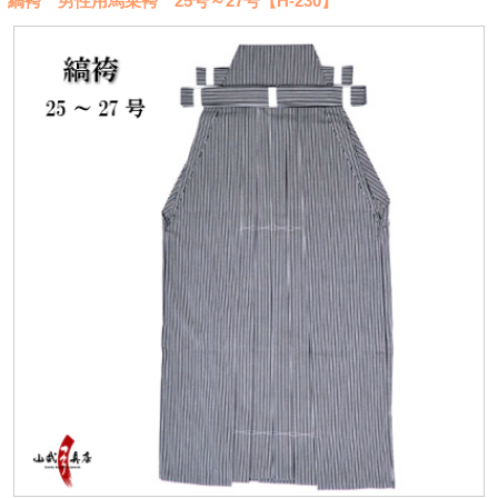
縞袴 男性用馬乗袴 25号～27号【H-230】