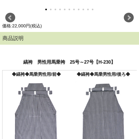
価格:22,000円(税込)
商品説明
縞袴 男性用馬乗袴 25号～27号【H-230】
◆縞袴◆馬乗男性用/前◆
◆縞袴◆馬乗男性用/後ろ◆