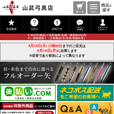
Menu
8,800円(税込)で送料無料/全国一律送料660円
※一部商品除く（大型商品/弓/矢筒/巻藁矢等）