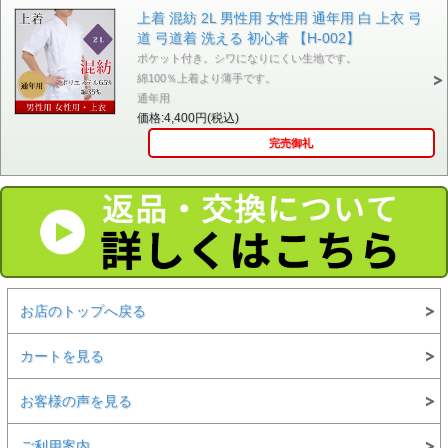
上着 混紡 2L 男性用 女性用 通年用 白 上衣 弓
道 弓道着 洗える 初心者 【H-002】
ポケット付き。シワになりにくい生地です。
綿100％上着より薄手です。
通年用
価格:4,400円(税込)
完売御礼
お店のトップへ戻る
カートを見る
お客様の声を見る
ご利用案内