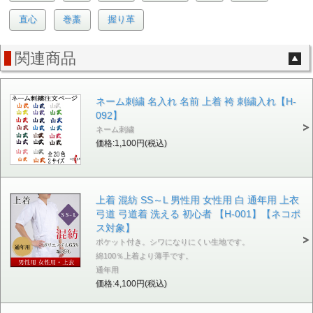
直心
巻藁
握り革
関連商品
ネーム刺繍 名入れ 名前 上着 袴 刺繍入れ【H-
092】
ネーム刺繍
価格:1,100円(税込)
上着 混紡 SS～L 男性用 女性用 白 通年用 上衣
弓道 弓道着 洗える 初心者 【H-001】【ネコポ
ス対象】
ポケット付き。シワになりにくい生地です。
綿100％上着より薄手です。
通年用
価格:4,100円(税込)