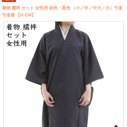
着物 襦袢 セット 女性用 紺色・黒色 （小／中／中大／大）弓道
弓道着 【H-234】