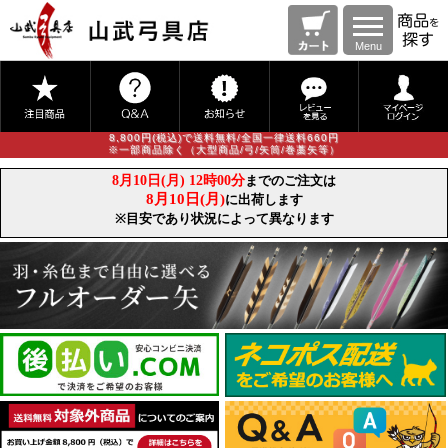
Menu
8,800円(税込)で送料無料/全国一律送料660円
※一部商品除く（大型商品/弓/矢筒/巻藁矢等）