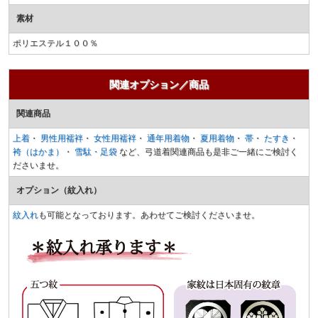
素材
ポリエステル１００％
関連オプション／商品
関連商品
上着
・
男性用襦袢
・
女性用襦袢
・
通年用着物
・
夏用着物
・
帯
・
たすき
・
袴（はかま）
・
雪駄・足袋
など、弓道着関連商品も是非ご一緒にご検討く
ださいませ。
オプション（紋入れ）
紋入れ
も可能となっております。あわせてご検討くださいませ。