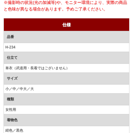
※撮影時の状況(光の加減等)や、モニター環境により、実際の商品
と色味が異なる場合があります。予めご了承ください。
仕様
品番
H-234
仕立て
単衣（武道用・長着ではございません）
サイズ
小／中／中大／大
種類
女性用
着物色
紺色／黒色