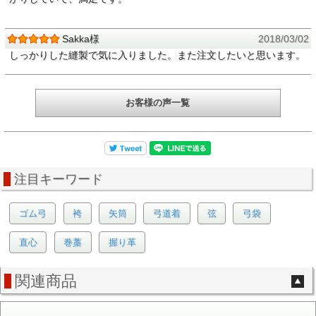
Sakka様
2018/03/02
しっかりした縫製で気に入りました。また注文したいと思います。
お客様の声一覧
注目キーワード
ゴム弓
袴
矢筒
弓道着
弦
弓袋
直心
巻藁
握り革
関連商品