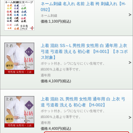
ネーム刺繍 名入れ 名前 上着 袴 刺繍入れ【H-
092】
ネーム刺繍
価格:1,100円(税込)
上着 混紡 SS～L 男性用 女性用 白 通年用 上衣
弓道 弓道着 洗える 初心者 【H-001】【ネコポ
ス対象】
ポケット付き。シワになりにくい生地です。
綿100％上着より薄手です。
通年用
価格:4,100円(税込)
上着 混紡 2L 男性用 女性用 通年用 白 上衣 弓
道 弓道着 洗える 初心者 【H-002】
ポケット付き。シワになりにくい生地です。
綿100％上着より薄手です。
通年用
価格:4,400円(税込)