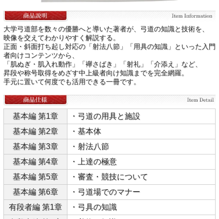
大学弓道部を数々の優勝へと導いた著者が、弓道の知識と技術を、
映像を交えてわかりやすく解説する。
正面・斜面打ち起し対応の「射法八節」「用具の知識」といった入門
者向けコンテンツから、
「肌ぬぎ・肌入れ動作」「襷さばき」「射礼」「介添え」など、
昇段や称号取得をめざす中上級者向け知識までを完全網羅。
手元に置いて何度でも活用できる一冊です。
基本編 第1章
・弓道の用具と施設
基本編 第2章
・基本体
基本編 第3章
・射法八節
基本編 第4章
・上達の極意
基本編 第5章
・審査・競技について
基本編 第6章
・弓道場でのマナー
有段者編 第1章
・弓具の知識