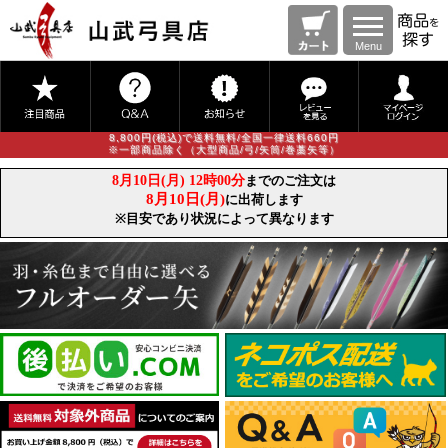
Menu
8,800円(税込)で送料無料/全国一律送料660円
※一部商品除く（大型商品/弓/矢筒/巻藁矢等）