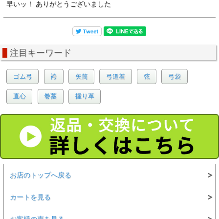
早いッ！ ありがとうございました
注目キーワード
ゴム弓
袴
矢筒
弓道着
弦
弓袋
直心
巻藁
握り革
お店のトップへ戻る
カートを見る