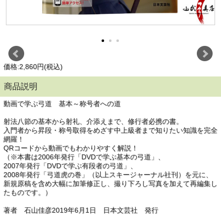
価格:2,860円(税込)
商品説明
動画で学ぶ弓道 基本～称号者への道
射法八節の基本から射礼、介添えまで、修行者必携の書。
入門者から昇段・称号取得をめざす中上級者まで知りたい知識を完全
網羅！
QRコードから動画でもわかりやすく解説！
（※本書は2006年発行「DVDで学ぶ基本の弓道」、
2007年発行「DVDで学ぶ有段者の弓道」、
2008年発行「弓道虎の巻」（以上スキージャーナル社刊）を元に、
新規原稿を含め大幅に加筆修正し、撮り下ろし写真を加えて再編集し
たものです。）
著者 石山佳彦2019年6月1日 日本文芸社 発行