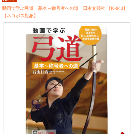
動画で学ぶ弓道 基本～称号者への道 日本文芸社 【K-043】
【ネコポス対象】