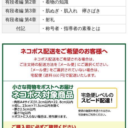
有段者編 第2章
・着物の知識
有段者編 第3章
・肌ぬぎ・肌入れ 襷さばき
有段者編 第4章
・射礼
付記
・称号者・指導者の素養とは