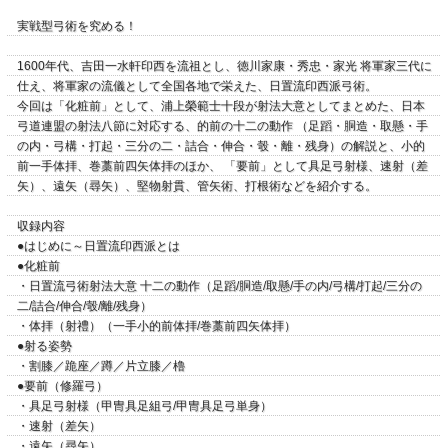
実戦型弓術を究める！
1600年代、吉田一水軒印西を流祖とし、徳川家康・秀忠・家光 将軍家三代に
仕え、将軍家の流儀として全国各地で栄えた、日置流印西派弓術。
今回は「化粧前」として、浦上榮範士十段が射法大意としてまとめた、日本
弓道連盟の射法八節に対応する、的前の十二の動作 （足蹈・胴造・取懸・手
の内・弓構・打起・三分の二・詰合・伸合・彀・離・残身）の解説と、小的
前一手体拝、巻藁前四矢体拝のほか、 「要前」として具足弓射様、速射（差
矢）、遠矢（尋矢）、堅物射貫、管矢術、打根術などを紹介する。
収録内容
●はじめに～日置流印西派とは
●化粧前
・日置流弓術射法大意 十二の動作（足蹈/胴造/取懸/手の内/弓構/打起/三分の
二/詰合/伸合/彀/離/残身）
・体拝（射禮）（一手小的前体拝/巻藁前四矢体拝）
●射る姿勢
・割膝／跪座／蹲／片立膝／櫓
●要前（修羅弓）
・具足弓射様（甲冑具足組弓/甲冑具足弓単身）
・速射（差矢）
・遠矢（尋矢）