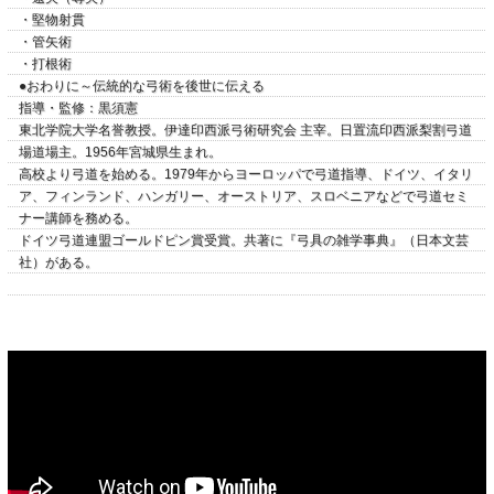
・堅物射貫
・管矢術
・打根術
●おわりに～伝統的な弓術を後世に伝える
指導・監修：黒須憲
東北学院大学名誉教授。伊達印西派弓術研究会 主宰。日置流印西派梨割弓道
場道場主。1956年宮城県生まれ。
高校より弓道を始める。1979年からヨーロッパで弓道指導、ドイツ、イタリ
ア、フィンランド、ハンガリー、オーストリア、スロベニアなどで弓道セミ
ナー講師を務める。
ドイツ弓道連盟ゴールドピン賞受賞。共著に『弓具の雑学事典』（日本文芸
社）がある。