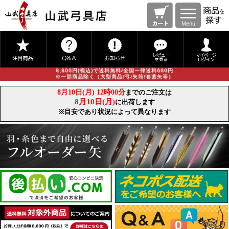
Menu
8,800円(税込)で送料無料/全国一律送料660円
※一部商品除く（大型商品/弓/矢筒/巻藁矢等）