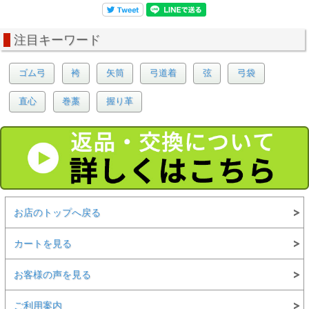
注目キーワード
ゴム弓
袴
矢筒
弓道着
弦
弓袋
直心
巻藁
握り革
お店のトップへ戻る
カートを見る
お客様の声を見る
ご利用案内