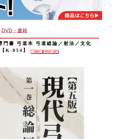
>
DVD・書籍
専門書 弓道本 弓道総論／射法／文化
【K-054】