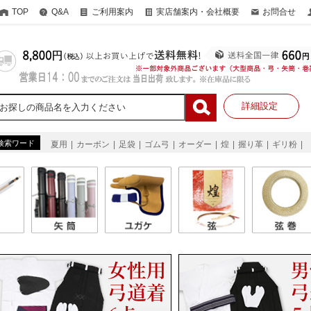
TOP
Q&A
ご利用案内
実店舗案内・会社概要
お問合せ
詳細設定
検索ワード
夏用
カーボン
足袋
ゴム弓
オーダー
煌
握り革
ギリ粉