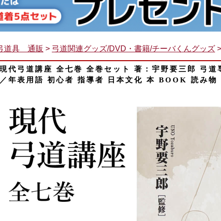
弓道具 通販
>
弓道関連グッズ/DVD・書籍/チーバくんグッズ
現代弓道講座 全七巻 全巻セット 著：宇野要三郎 弓道
／年表用語 初心者 指導者 日本文化 本 BOOK 読み物 