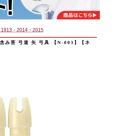
1913・2014・2015
 含み筈 弓道 矢 弓具 【N-003】【ネ