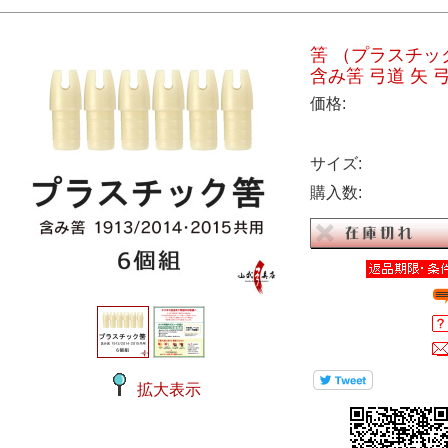
筈 （プラスチック）
含み筈 弓道 矢 
価格:
サイズ:
購入数:
拡大表示