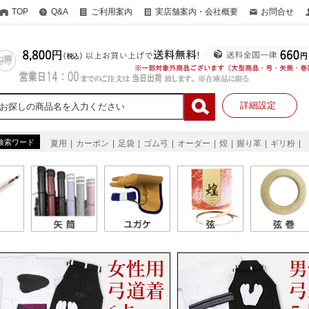
TOP
Q&A
ご利用案内
実店舗案内・会社概要
お問合せ
詳細設定
検索ワード
夏用
カーボン
足袋
ゴム弓
オーダー
煌
握り革
ギリ粉