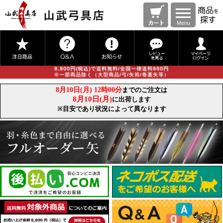
Menu
8,800円(税込)で送料無料/全国一律送料660円
※一部商品除く（大型商品/弓/矢筒/巻藁矢等）