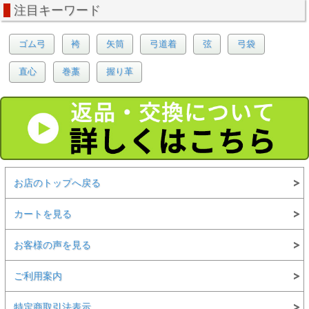
注目キーワード
ゴム弓
袴
矢筒
弓道着
弦
弓袋
直心
巻藁
握り革
お店のトップへ戻る
カートを見る
お客様の声を見る
ご利用案内
特定商取引法表示