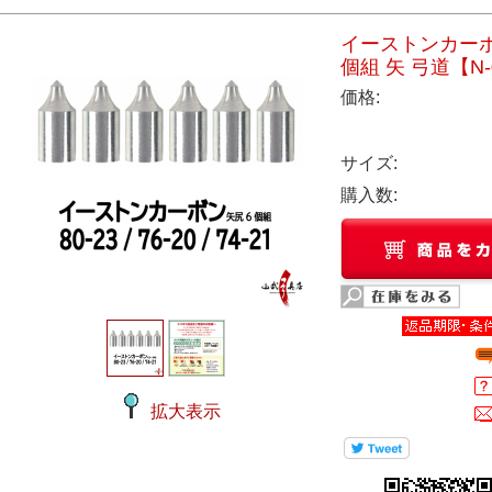
イーストンカーボン用 
個組 矢 弓道【N
価格:
サイズ:
購入数:
拡大表示