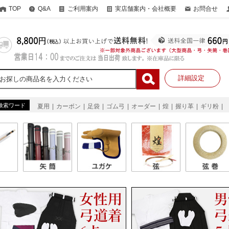
TOP
Q&A
ご利用案内
実店舗案内・会社概要
お問合せ
詳細設定
検索ワード
夏用
カーボン
足袋
ゴム弓
オーダー
煌
握り革
ギリ粉