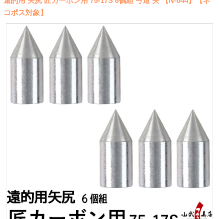
遠的用 矢尻 匠カーボン用 75-17S 6個組 弓道 矢 【N-044】【ネ
コポス対象】