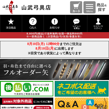
Menu
8,800円(税込)で送料無料/全国一律送料660円
※一部商品除く（大型商品/弓/矢筒/巻藁矢等）