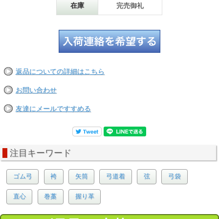
在庫
完売御礼
返品についての詳細はこちら
お問い合わせ
友達にメールですすめる
注目キーワード
ゴム弓
袴
矢筒
弓道着
弦
弓袋
直心
巻藁
握り革