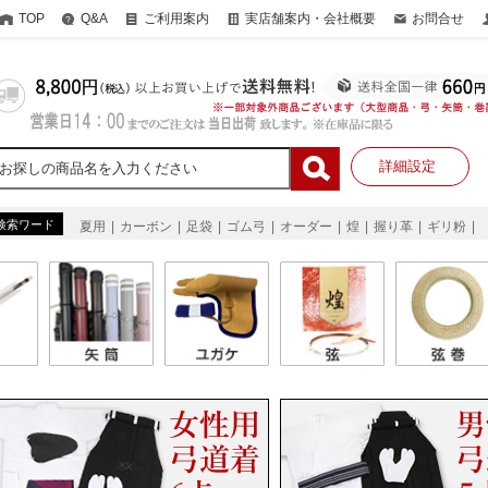
TOP
Q&A
ご利用案内
実店舗案内・会社概要
お問合せ
詳細設定
検索ワード
夏用
カーボン
足袋
ゴム弓
オーダー
煌
握り革
ギリ粉