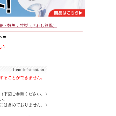
矢・数矢：竹製（さわし箆風）
cm
い。
することができません。
（下図ご参照ください。）
い。
には含めておりません。）