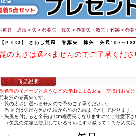
弓道具 通販
>
矢
>
巻藁矢・数矢
>
巻藁矢・数矢：竹製
>
巻藁
【P-032】 さわし箆風 巻藁矢 棒矢 矢尺100～102
箆の太さは選べませんのでご了承くださ
※色等のイメージと違うなどの理由による返品・交換はお受け
竹材質の巻藁矢です。
・箆の太さは選べませんので予めご了承ください。
・当店では矢尺を筈の先端から箆の先端までとしております。
・矢尻を付けると全長は1cm程度長くなりますのでご注意下さ
（矢尻の先端は使用しているうちにすり減ってくるため矢尺