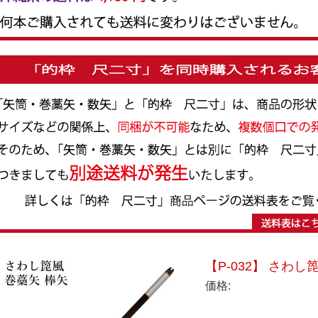
【P-032】 さわし
価格: