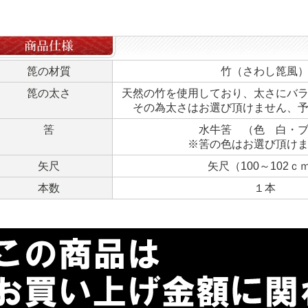
箆の材質
竹（さわし箆風
箆の太さ
天然の竹を使用しており、太さにバ
その為太さはお選び頂けません、
筈
水牛筈 （色 白・
※筈の色はお選び頂け
矢尺
矢尺（100～102ｃ
本数
１本