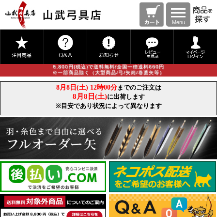
Menu
8,800円(税込)で送料無料/全国一律送料660円
※一部商品除く（大型商品/弓/矢筒/巻藁矢等）