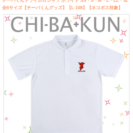
チーバくんドライポロシャツ ホワイト SS・S・M・L・LL・3L
全6サイズ【チーバくんグッズ】【L-108】【ネコポス対象】