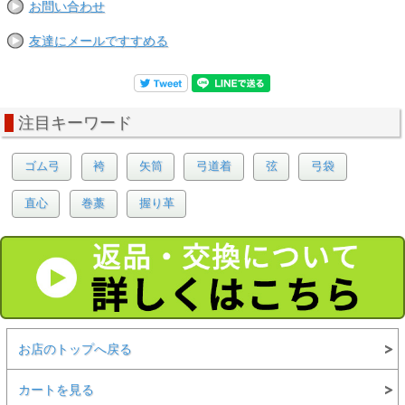
お問い合わせ
友達にメールですすめる
注目キーワード
ゴム弓
袴
矢筒
弓道着
弦
弓袋
直心
巻藁
握り革
お店のトップへ戻る
カートを見る