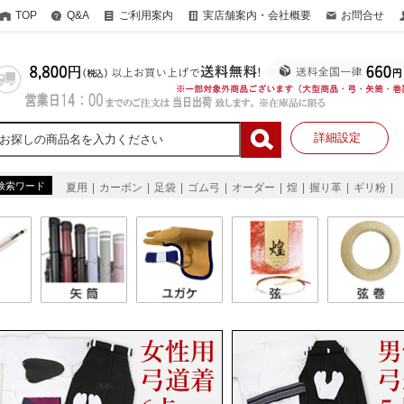
TOP
Q&A
ご利用案内
実店舗案内・会社概要
お問合せ
詳細設定
検索ワード
夏用
カーボン
足袋
ゴム弓
オーダー
煌
握り革
ギリ粉