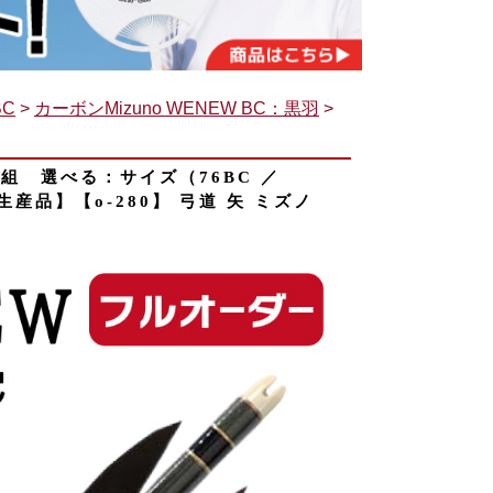
BC
>
カーボンMizuno WENEW BC：黒羽
>
6本組 選べる：サイズ（76BC ／
生産品】【o-280】 弓道 矢 ミズノ