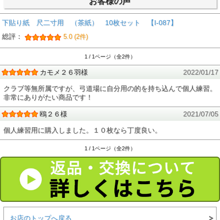
お客様の声
下貼り紙 尺二寸用 （茶紙） 10枚セット 【I-087】
総評：
5.0 (2件)
1 / 1ページ（全2件）
カモメ２６羽様
2022/01/17
クラブ等無所属ですが、弓道場に自分用の的を持ち込んで個人練習。
非常にありがたい商品です！
鴎２６様
2021/07/05
個人練習用に購入しました。１０枚なら丁度良い。
1 / 1ページ（全2件）
お店のトップへ戻る