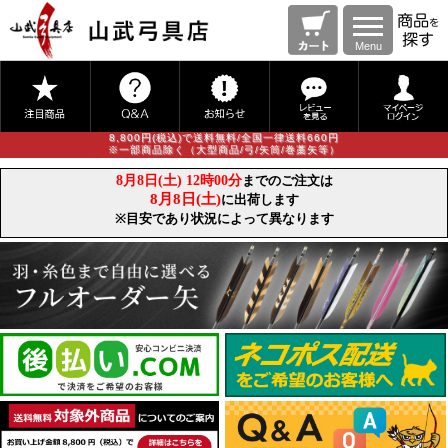
Menu
8,800円(税込)で送料無料/全国一律送料660円
※一部商品除く（大型商品/弓/矢筒/巻藁矢等）