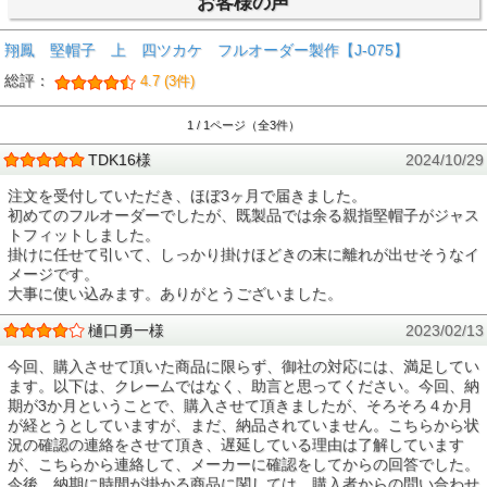
お客様の声
翔鳳 堅帽子 上 四ツカケ フルオーダー製作【J-075】
総評：
4.7 (3件)
1 / 1ページ（全3件）
TDK16様
2024/10/29
注文を受付していただき、ほぼ3ヶ月で届きました。
初めてのフルオーダーでしたが、既製品では余る親指堅帽子がジャス
トフィットしました。
掛けに任せて引いて、しっかり掛けほどきの末に離れが出せそうなイ
メージです。
大事に使い込みます。ありがとうございました。
樋口勇一様
2023/02/13
今回、購入させて頂いた商品に限らず、御社の対応には、満足してい
ます。以下は、クレームではなく、助言と思ってください。今回、納
期が3か月ということで、購入させて頂きましたが、そろそろ４か月
が経とうとしていますが、まだ、納品されていません。こちらから状
況の確認の連絡をさせて頂き、遅延している理由は了解しています
が、こちらから連絡して、メーカーに確認をしてからの回答でした。
今後、納期に時間が掛かる商品に関しては、購入者からの問い合わせ