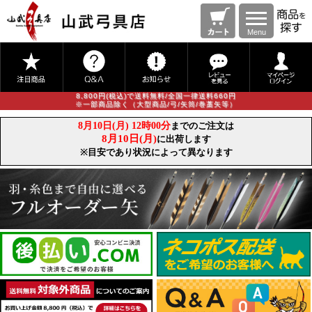
Menu
8,800円(税込)で送料無料/全国一律送料660円
※一部商品除く（大型商品/弓/矢筒/巻藁矢等）