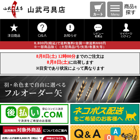
Menu
8,800円(税込)で送料無料/全国一律送料660円
※一部商品除く（大型商品/弓/矢筒/巻藁矢等）