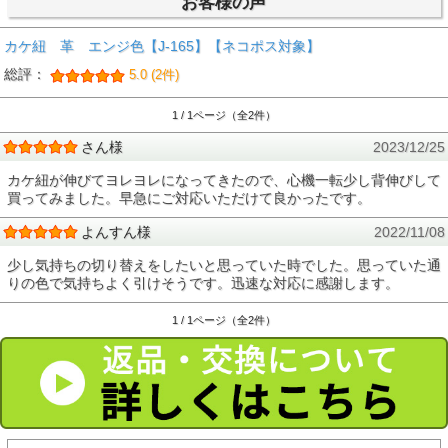
お客様の声
カケ紐 革 エンジ色【J-165】【ネコポス対象】
総評：
5.0 (2件)
1 / 1ページ（全2件）
さん様
2023/12/25
カケ紐が伸びてヨレヨレになってきたので、心機一転少し背伸びして
買ってみました。早急にご対応いただけて良かったです。
よんすん様
2022/11/08
少し気持ちの切り替えをしたいと思っていた時でした。思っていた通
りの色で気持ちよく引けそうです。迅速な対応に感謝します。
1 / 1ページ（全2件）