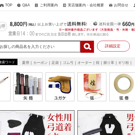
TOP
Q&A
ご利用案内
実店舗案内・会社概要
お問合せ
詳細設定
検索ワード
夏用
カーボン
足袋
ゴム弓
オーダー
煌
握り革
ギリ粉