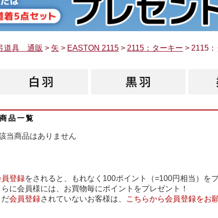
弓道具 通販
>
矢
>
EASTON 2115
>
2115：ターキー
> 211
商品一覧
該当商品はありません
会員登録
をされると、もれなく100ポイント（=100円相当）を
さらに会員様には、お買物毎にポイントをプレゼント！
まだ
会員登録
されていないお客様は、
こちらから会員登録をお