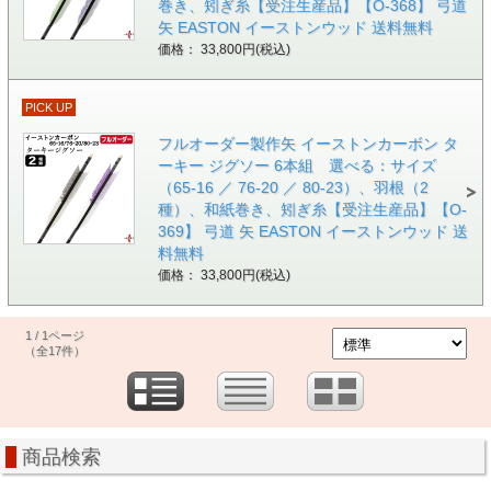
巻き、矧ぎ糸【受注生産品】【O-368】 弓道
矢 EASTON イーストンウッド 送料無料
価格： 33,800円(税込)
PICK UP
フルオーダー製作矢 イーストンカーボン タ
ーキー ジグソー 6本組 選べる：サイズ
（65-16 ／ 76-20 ／ 80-23）、羽根（2
種）、和紙巻き、矧ぎ糸【受注生産品】【O-
369】 弓道 矢 EASTON イーストンウッド 送
料無料
価格： 33,800円(税込)
1 / 1ページ
（全17件）
商品検索