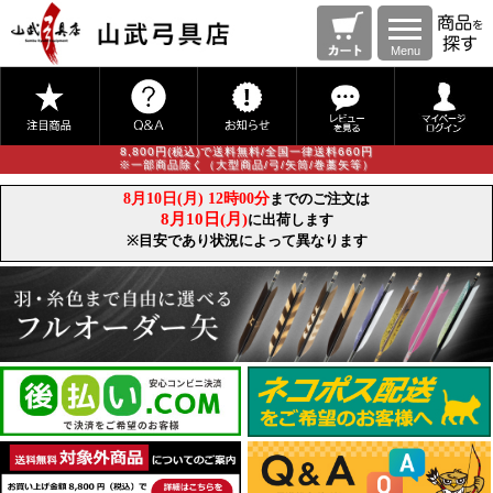
Menu
8,800円(税込)で送料無料/全国一律送料660円
※一部商品除く（大型商品/弓/矢筒/巻藁矢等）