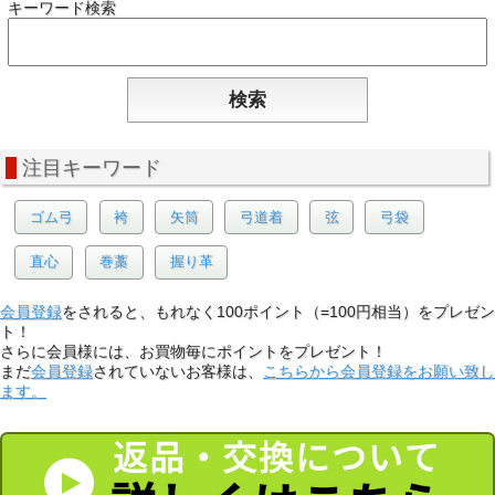
キーワード検索
注目キーワード
ゴム弓
袴
矢筒
弓道着
弦
弓袋
直心
巻藁
握り革
会員登録
をされると、もれなく100ポイント（=100円相当）をプレゼン
ト！
さらに会員様には、お買物毎にポイントをプレゼント！
まだ
会員登録
されていないお客様は、
こちらから会員登録をお願い致し
ます。