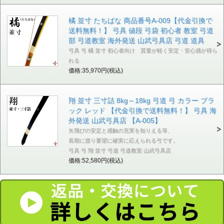
橘 並寸 たちばな 商品番号A-009【代金引換で
送料無料！】 弓具 値段 弓袋 初心者 教室 弓道
部 弓道教室 海外発送 山武弓具店 弓道 道具
弓具 弓 橘 並寸 初心者向け 質量が軽く安定・安心感が得ら
れる
価格:35,970円(税込)
翔 並寸 三寸詰 8kg～18kg 弓道 弓 カラー ブラ
ック レッド 【代金引換で送料無料！】 弓具 海
外発送 山武弓具店 【A-005】
矢飛びの安定と感触の充実を知りえる等、
長期に渡り要望に確実に応えられる弓です。
弓具 弓 翔 並寸 弓道 弓道教室 山武弓具店
価格:52,580円(税込)