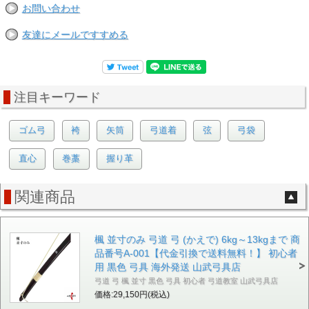
お問い合わせ
友達にメールですすめる
注目キーワード
ゴム弓
袴
矢筒
弓道着
弦
弓袋
直心
巻藁
握り革
関連商品
楓 並寸のみ 弓道 弓 (かえで) 6kg～13kgまで 商
品番号A-001【代金引換で送料無料！】 初心者
用 黒色 弓具 海外発送 山武弓具店
弓道 弓 楓 並寸 黒色 弓具 初心者 弓道教室 山武弓具店
価格:29,150円(税込)