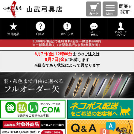
Menu
8,800円(税込)で送料無料/全国一律送料660円
※一部商品除く（大型商品/弓/矢筒/巻藁矢等）