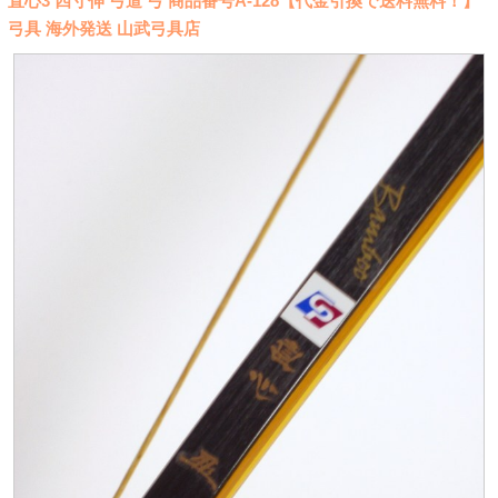
直心3 四寸伸 弓道 弓 商品番号A-128【代金引換で送料無料！】
弓具 海外発送 山武弓具店