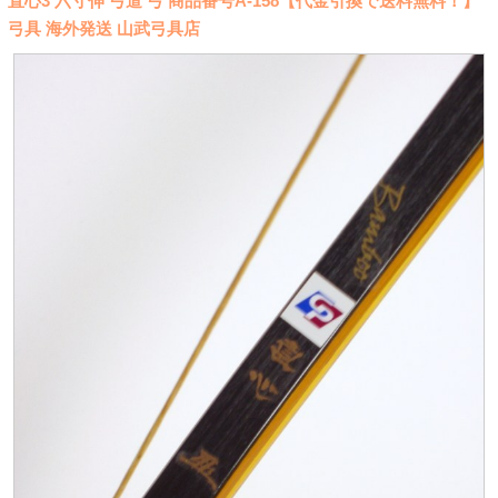
直心3 六寸伸 弓道 弓 商品番号A-158【代金引換で送料無料！】
弓具 海外発送 山武弓具店