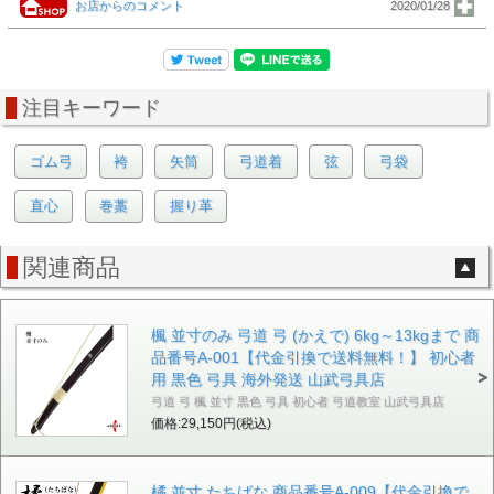
お店からのコメント
2020/01/28
注目キーワード
ゴム弓
袴
矢筒
弓道着
弦
弓袋
直心
巻藁
握り革
関連商品
楓 並寸のみ 弓道 弓 (かえで) 6kg～13kgまで 商
品番号A-001【代金引換で送料無料！】 初心者
用 黒色 弓具 海外発送 山武弓具店
弓道 弓 楓 並寸 黒色 弓具 初心者 弓道教室 山武弓具店
価格:29,150円(税込)
橘 並寸 たちばな 商品番号A-009【代金引換で