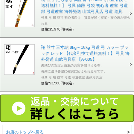
送料無料！】 弓具 値段 弓袋 初心者 教室 弓道
部 弓道教室 海外発送 山武弓具店 弓道 道具
弓具 弓 橘 並寸 初心者向け 質量が軽く安定・安心感が得ら
れる
価格:35,970円(税込)
翔 並寸 三寸詰 8kg～18kg 弓道 弓 カラー ブラ
ック レッド 【代金引換で送料無料！】 弓具 海
外発送 山武弓具店 【A-005】
矢飛びの安定と感触の充実を知りえる等、
長期に渡り要望に確実に応えられる弓です。
弓具 弓 翔 並寸 弓道 弓道教室 山武弓具店
価格:52,580円(税込)
お店のトップへ戻る