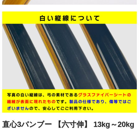
直心3バンブー 【六寸伸】 13kg～20kg