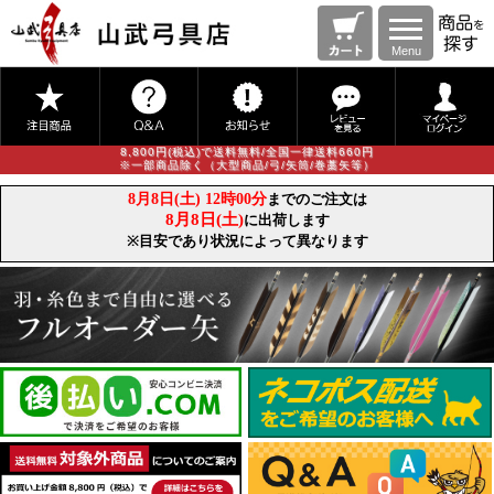
Menu
8,800円(税込)で送料無料/全国一律送料660円
※一部商品除く（大型商品/弓/矢筒/巻藁矢等）