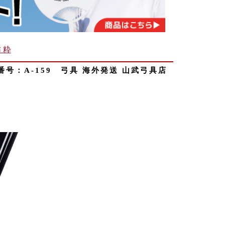
 粋
：A-159 弓具 海外発送 山武弓具店