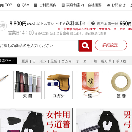
TOP
Q&A
ご利用案内
実店舗案内・会社概要
お問合せ
詳細設定
検索ワード
夏用
カーボン
足袋
ゴム弓
オーダー
煌
握り革
ギリ粉