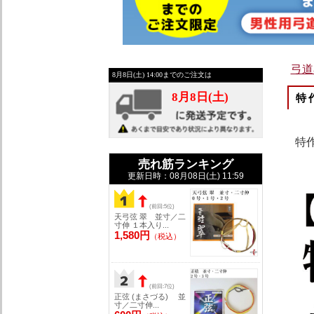
弓道
特
特