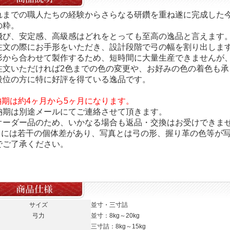
れまでの職人たちの経験からさらなる研鑽を重ね遂に完成した
の粋。
飛び、安定感、高級感はどれをとっても至高の逸品と言えます
注文の際にお手形をいただき、設計段階で弓の幅を割り出しま
形から合わせて製作するため、短時間に大量生産できませんが
注文いただければ2色までの色の変更や、お好みの色の着色も承
段位の方に特に好評を得ている逸品です。
納期は約4ヶ月から5ヶ月になります。
納期は別途メールにてご連絡させて頂きます。
オーダー品のため、いかなる場合も返品・交換はお受けできま
弓には若干の個体差があり、写真とは弓の形、握り革の色等が
でご了承ください。
サイズ
並寸・三寸詰
弓力
並寸：8kg～20kg
三寸詰：8kg～15kg