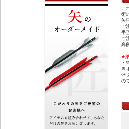
こ
術
矢
ご
手
ご
高
★
・
※
※
の