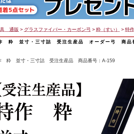
具 通販
>
グラスファイバー・カーボン弓
>
粋（すい）
>
特作
作 粋 並寸・三寸詰 受注生産品 オーダー弓 商品番号
作 粋 並寸・三寸詰 受注生産品 商品番号：A-159