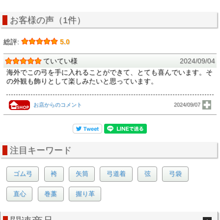
お客様の声（1件）
総評:
5.0
ていてい様
2024/09/04
海外でこの弓を手に入れることができて、とても喜んでいます。そ
の外観も飾りとして楽しみたいと思っています。
お店からのコメント
2024/09/07
注目キーワード
ゴム弓
袴
矢筒
弓道着
弦
弓袋
直心
巻藁
握り革