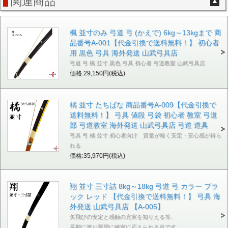
関連商品
楓 並寸のみ 弓道 弓 (かえで) 6kg～13kgまで 商
品番号A-001【代金引換で送料無料！】 初心者
用 黒色 弓具 海外発送 山武弓具店
弓道 弓 楓 並寸 黒色 弓具 初心者 弓道教室 山武弓具店
価格:29,150円(税込)
橘 並寸 たちばな 商品番号A-009【代金引換で
送料無料！】 弓具 値段 弓袋 初心者 教室 弓道
部 弓道教室 海外発送 山武弓具店 弓道 道具
弓具 弓 橘 並寸 初心者向け 質量が軽く安定・安心感が得ら
れる
価格:35,970円(税込)
翔 並寸 三寸詰 8kg～18kg 弓道 弓 カラー ブラ
ック レッド 【代金引換で送料無料！】 弓具 海
外発送 山武弓具店 【A-005】
矢飛びの安定と感触の充実を知りえる等、
長期に渡り要望に確実に応えられる弓です。