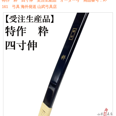
特作 粋 四寸伸 受注生産品 オーダー弓 商品番号：A-
161 弓具 海外発送 山武弓具店