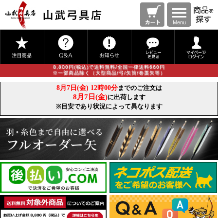
Menu
8,800円(税込)で送料無料/全国一律送料660円
※一部商品除く（大型商品/弓/矢筒/巻藁矢等）