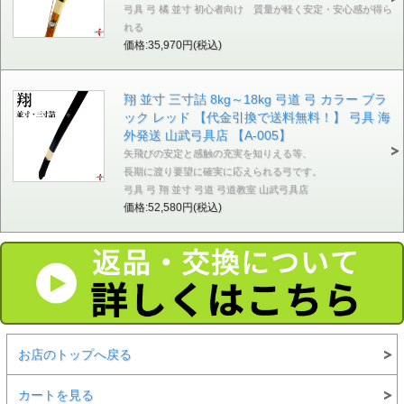
弓具 弓 橘 並寸 初心者向け 質量が軽く安定・安心感が得ら
れる
価格:35,970円(税込)
翔 並寸 三寸詰 8kg～18kg 弓道 弓 カラー ブラ
ック レッド 【代金引換で送料無料！】 弓具 海
外発送 山武弓具店 【A-005】
矢飛びの安定と感触の充実を知りえる等、
長期に渡り要望に確実に応えられる弓です。
弓具 弓 翔 並寸 弓道 弓道教室 山武弓具店
価格:52,580円(税込)
お店のトップへ戻る
カートを見る