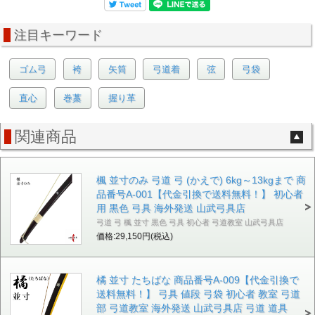
注目キーワード
ゴム弓
袴
矢筒
弓道着
弦
弓袋
直心
巻藁
握り革
関連商品
楓 並寸のみ 弓道 弓 (かえで) 6kg～13kgまで 商
品番号A-001【代金引換で送料無料！】 初心者
用 黒色 弓具 海外発送 山武弓具店
弓道 弓 楓 並寸 黒色 弓具 初心者 弓道教室 山武弓具店
価格:29,150円(税込)
橘 並寸 たちばな 商品番号A-009【代金引換で
送料無料！】 弓具 値段 弓袋 初心者 教室 弓道
部 弓道教室 海外発送 山武弓具店 弓道 道具