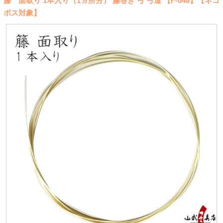
籐 面取り 1本入り（1ヵ所分） 籐巻き 弓 弓道 【F-048】【ネコ
ポス対象】