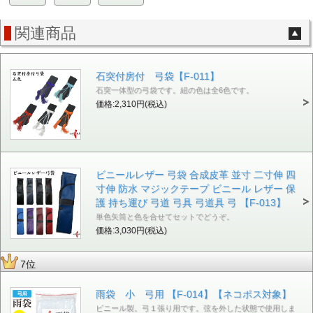
関連商品
石突付房付 弓袋【F-011】
石突一体型の弓袋です。紐の色は全6色です。
価格:2,310円(税込)
ビニールレザー 弓袋 合成皮革 並寸 二寸伸 四
寸伸 防水 マジックテープ ビニール レザー 保
護 持ち運び 弓道 弓具 弓道具 弓 【F-013】
単色矢筒と色を合せてセットでどうぞ。
価格:3,030円(税込)
7位
雨袋 小 弓用 【F-014】【ネコポス対象】
ビニール製。弓１張り用です。弦を外した状態で使用しま