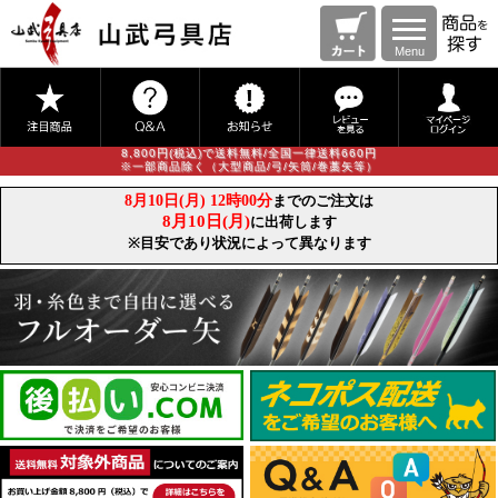
Menu
8,800円(税込)で送料無料/全国一律送料660円
※一部商品除く（大型商品/弓/矢筒/巻藁矢等）