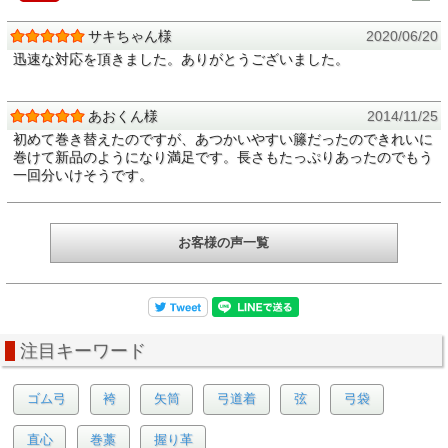
サキちゃん様
2020/06/20
迅速な対応を頂きました。ありがとうございました。
あおくん様
2014/11/25
初めて巻き替えたのですが、あつかいやすい籐だったのできれいに
巻けて新品のようになり満足です。長さもたっぷりあったのでもう
一回分いけそうです。
お客様の声一覧
注目キーワード
ゴム弓
袴
矢筒
弓道着
弦
弓袋
直心
巻藁
握り革