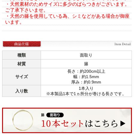
・天然素材のためサイズに多少のばらつきがございます。
ご了承下さいませ。
・天然の籐を使用している為、シミなどがある場合が御座
います。
種類
面取り
材質
籐
長さ：約200cm以上
サイズ
幅：約1.5mm
厚み：約0.9mm
1本入り
入り数
※本製品1本で1ヵ所分が巻ける長さです。