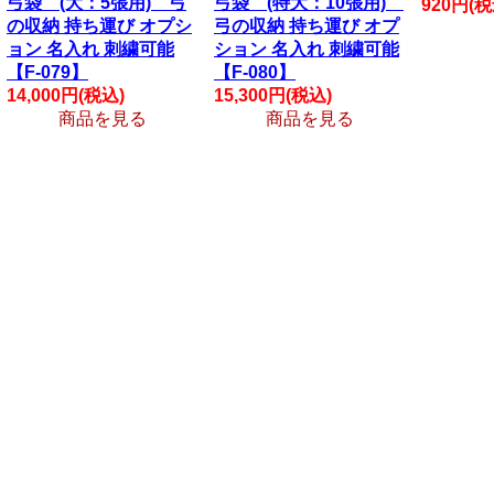
弓袋 (大：5張用) 弓
弓袋 (特大：10張用)
920円(税
の収納 持ち運び オプシ
弓の収納 持ち運び オプ
ョン 名入れ 刺繍可能
ション 名入れ 刺繍可能
【F-079】
【F-080】
14,000円(税込)
15,300円(税込)
商品を見る
商品を見る