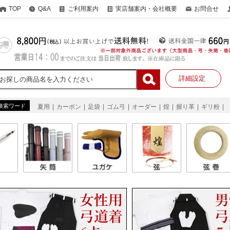
TOP
Q&A
ご利用案内
実店舗案内・会社概要
お問合せ
詳細設定
検索ワード
夏用
カーボン
足袋
ゴム弓
オーダー
煌
握り革
ギリ粉