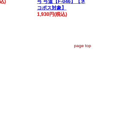
込)
弓 弓道【F-046】【ネ
コポス対象】
1,930円(税込)
page top