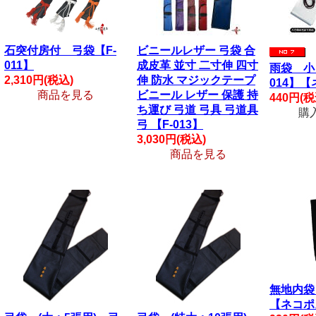
石突付房付 弓袋【F-
ビニールレザー 弓袋 合
011】
成皮革 並寸 二寸伸 四寸
雨袋 小
2,310円(税込)
伸 防水 マジックテープ
014】
商品を見る
ビニール レザー 保護 持
440円(税
ち運び 弓道 弓具 弓道具
購
弓 【F-013】
3,030円(税込)
商品を見る
無地内袋 
【ネコポ