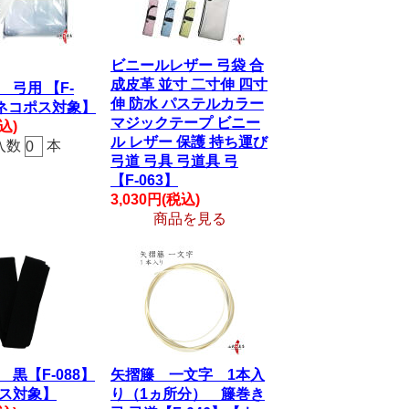
ビニールレザー 弓袋 合
成皮革 並寸 二寸伸 四寸
 弓用 【F-
伸 防水 パステルカラー
【ネコポス対象】
マジックテープ ビニー
込)
ル レザー 保護 持ち運び
入数
本
弓道 弓具 弓道具 弓
【F-063】
3,030円(税込)
商品を見る
黒【F-088】
矢摺籐 一文字 1本入
ス対象】
り（1ヵ所分） 籐巻き