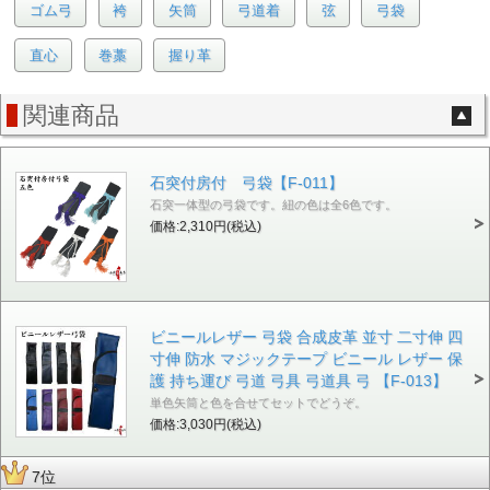
ゴム弓
袴
矢筒
弓道着
弦
弓袋
直心
巻藁
握り革
関連商品
石突付房付 弓袋【F-011】
石突一体型の弓袋です。紐の色は全6色です。
価格:2,310円(税込)
ビニールレザー 弓袋 合成皮革 並寸 二寸伸 四
寸伸 防水 マジックテープ ビニール レザー 保
護 持ち運び 弓道 弓具 弓道具 弓 【F-013】
単色矢筒と色を合せてセットでどうぞ。
価格:3,030円(税込)
7位