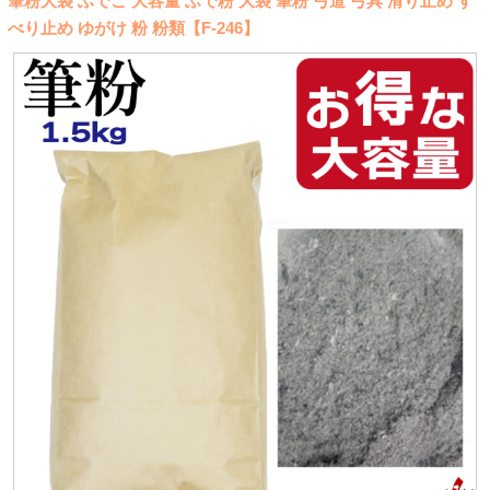
筆粉大袋 ふでこ 大容量 ふで粉 大袋 筆粉 弓道 弓具 滑り止め す
べり止め ゆがけ 粉 粉類【F-246】