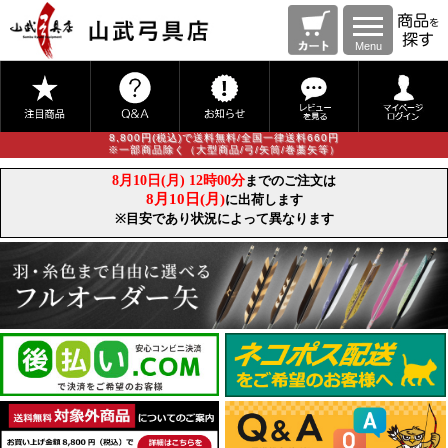
Menu
8,800円(税込)で送料無料/全国一律送料660円
※一部商品除く（大型商品/弓/矢筒/巻藁矢等）