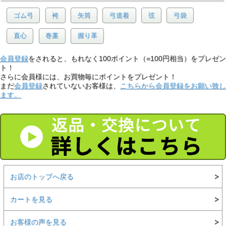
ゴム弓
袴
矢筒
弓道着
弦
弓袋
直心
巻藁
握り革
会員登録
をされると、もれなく100ポイント（=100円相当）をプレゼン
ト！
さらに会員様には、お買物毎にポイントをプレゼント！
まだ
会員登録
されていないお客様は、
こちらから会員登録をお願い致し
ます。
お店のトップへ戻る
カートを見る
お客様の声を見る