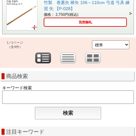
竹製 巻藁矢 棒矢 106～110cm 弓道 弓具 練
習 矢 【P-028】
価格： 2,750円(税込)
完売御礼
1 / 1ページ
（全4件）
商品検索
キーワード検索
注目キーワード