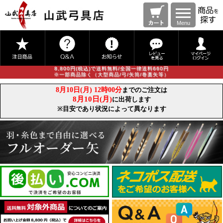
Menu
8,800円(税込)で送料無料/全国一律送料660円
※一部商品除く（大型商品/弓/矢筒/巻藁矢等）